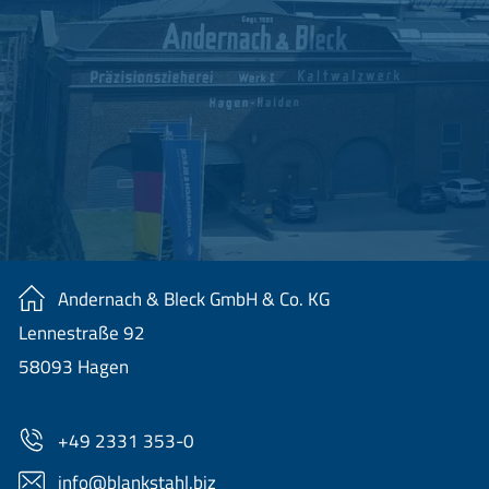
Andernach & Bleck GmbH & Co. KG
Lennestraße 92
58093 Hagen
+49 2331 353-0
nf
bl
nkst
hl
b
z